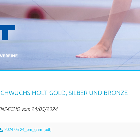
CHWUCHS HOLT GOLD, SILBER UND BRONZE
NZ-ECHO vom 24/05/2024
2024-05-24_bm_gam [pdf]