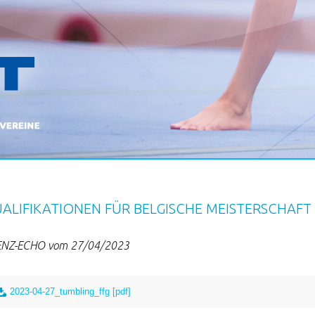
ALIFIKATIONEN FÜR BELGISCHE MEISTERSCHAFT
NZ-ECHO vom 27/04/2023
2023-04-27_tumbling_ffg [pdf]