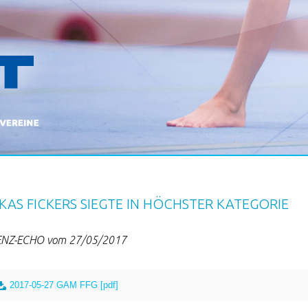
KAS FICKERS SIEGTE IN HÖCHSTER KATEGORIE
NZ-ECHO vom 27/05/2017
2017-05-27 GAM FFG [pdf]