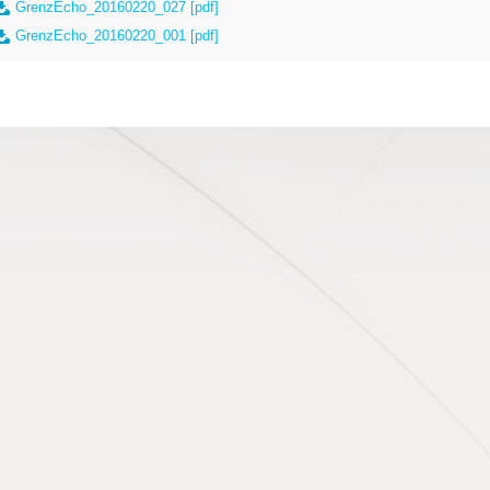
GrenzEcho_20160220_027 [pdf]
GrenzEcho_20160220_001 [pdf]