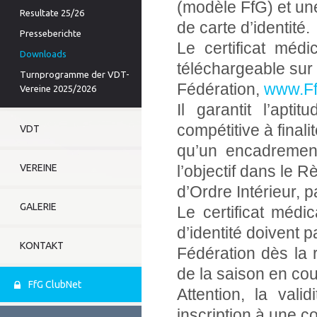
(modèle FfG) et un
Resultate 25/26
de carte d’identité.
Presseberichte
Le certificat méd
Downloads
téléchargeable sur l
Turnprogramme der VDT-
Fédération,
www.F
Vereine 2025/2026
Il garantit l’apt
compétitive à finali
VDT
qu’un encadrement
VEREINE
l’objectif dans le 
d’Ordre Intérieur, 
GALERIE
Le certificat médi
d’identité doivent p
KONTAKT
Fédération dès la 
de la saison en cou
FfG ClubNet
Attention, la vali
inscription à une c