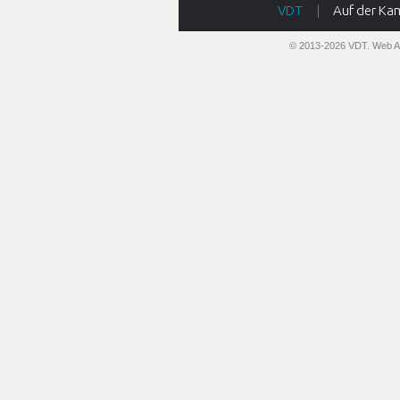
VDT
|
Auf der Ka
© 2013-2026 VDT.
Web A